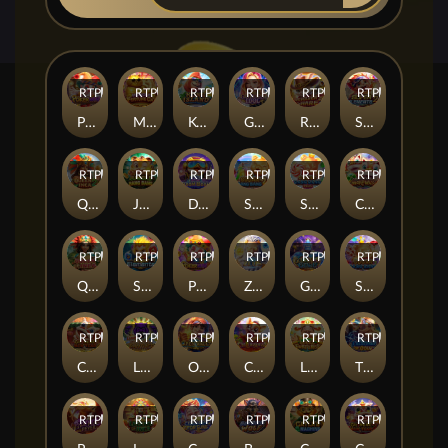
RTP
96%
RTP
98%
RTP
90%
RTP
90%
RTP
83%
RTP
98%
Poker Win
MUSCLE FORTUNE CAT
KONG ISLAND
GOLDEN IDOL
REVOLVER HARE
SUPER ELEMENTS 2
RTP
86%
RTP
97%
RTP
97%
RTP
95%
RTP
98%
RTP
95%
Queen of Inca 2
JUNGLE BANG BANG
DJ BOOM BOOM
Sugar Bang Bang 2
SUGAR BANG BANG PLUS
Chinese New Year Moreways
RTP
97%
RTP
98%
RTP
98%
RTP
95%
RTP
96%
RTP
97%
Queen of Inca
SUPER ELEMENTS
POKER WIN 2
ZEUS
GOLDEN GENIE
SUGAR BANG BANG
RTP
96%
RTP
97%
RTP
95%
RTP
95%
RTP
95%
RTP
97%
CHINESE NEW YEAR
LUXURY GOLDEN PANTHER
OPEN VAULT
CHILIHUAHUA
LUCKY FORTUNES
TREASURES OF ODIN
RTP
88%
RTP
83%
RTP
89%
RTP
81%
RTP
84%
RTP
91%