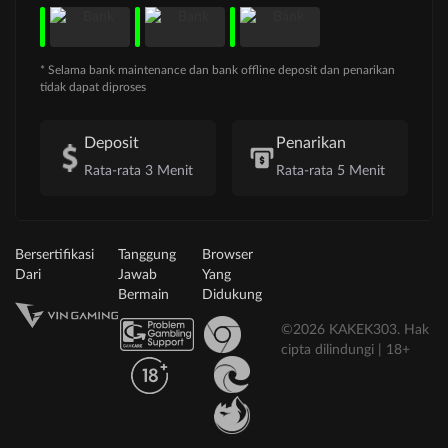
* Selama bank maintenance dan bank offline deposit dan penarikan
tidak dapat diproses
Deposit
Penarikan
Rata-rata 3 Menit
Rata-rata 5 Menit
Bersertifikasi
Tanggung
Browser
Dari
Jawab
Yang
Bermain
Didukung
©2026 KAKEK303. Hak
cipta dilindungi | 18+