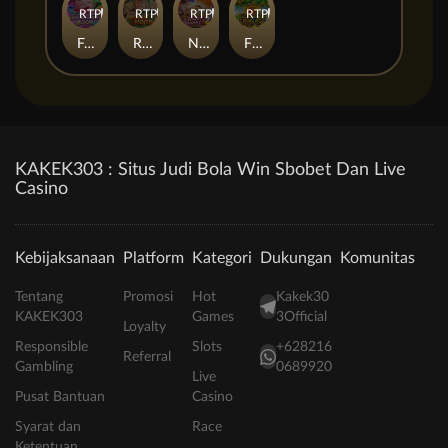
RTP
89%
RTP
79%
RTP
90%
RTP
79%
Fortune Money Boom
ROBIN HOOD
NIGHT MARKET 2
FORTUNE EGG
KAKEK303 : Situs Judi Bola Win Sbobet Dan Live
Casino
Kebijaksanaan
Platform
Kategori
Dukungan
Komunitas
Tentang
Promosi
Hot
Kakek30
KAKEK303
Games
3Official
Loyalty
Responsible
Slots
+628216
Referral
Gambling
0689920
Live
Pusat Bantuan
Casino
Syarat dan
Race
Ketentuan