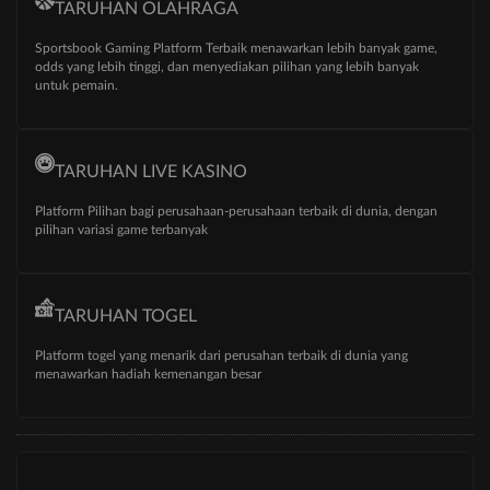
TARUHAN OLAHRAGA
Sportsbook Gaming Platform Terbaik menawarkan lebih banyak game,
odds yang lebih tinggi, dan menyediakan pilihan yang lebih banyak
untuk pemain.
TARUHAN LIVE KASINO
Platform Pilihan bagi perusahaan-perusahaan terbaik di dunia, dengan
pilihan variasi game terbanyak
TARUHAN TOGEL
Platform togel yang menarik dari perusahan terbaik di dunia yang
menawarkan hadiah kemenangan besar