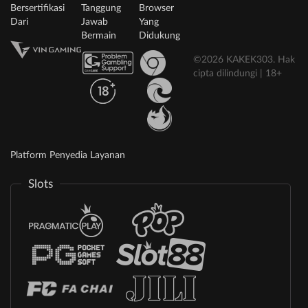
Bersertifikasi
Tanggung
Browser
Dari
Jawab
Yang
Bermain
Didukung
©2026 KAKEK303. Hak
cipta dilindungi | 18+
Platform Penyedia Layanan
Slots