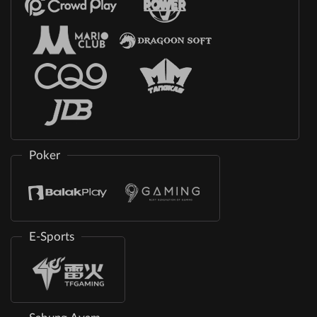
Poker
E-Sports