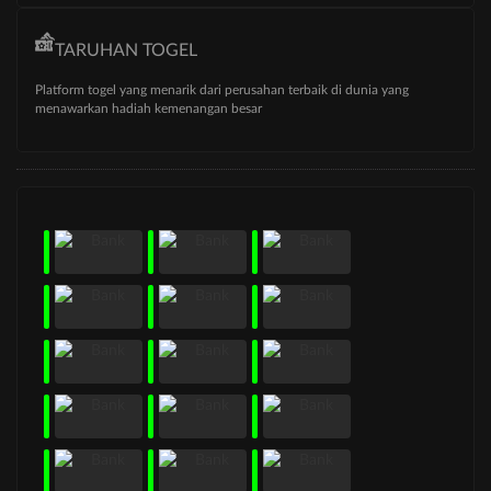
TARUHAN TOGEL
Platform togel yang menarik dari perusahan terbaik di dunia yang
menawarkan hadiah kemenangan besar