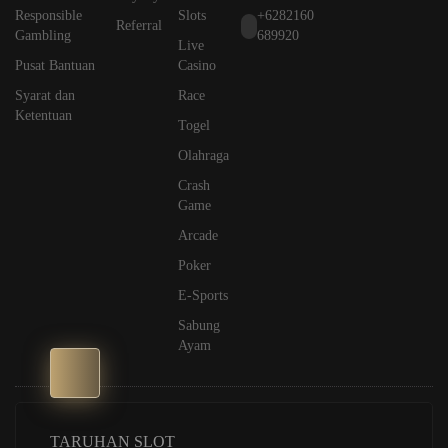
Responsible
Slots
+6282160
Referral
Gambling
689920
Live
Pusat Bantuan
Casino
Syarat dan
Race
Ketentuan
Togel
Olahraga
Crash
Game
Arcade
Poker
E-Sports
Sabung
Ayam
TARUHAN SLOT