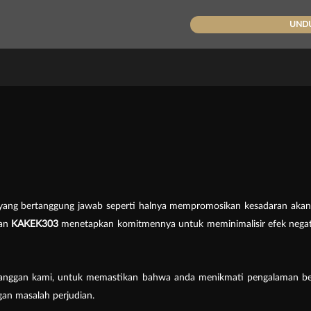
UND
ng bertanggung jawab seperti halnya mempromosikan kesadaran akan m
nan
KAKEK303
menetapkan komitmennya untuk meminimalisir efek negat
langgan kami, untuk memastikan bahwa anda menikmati pengalaman ber
gan masalah perjudian.