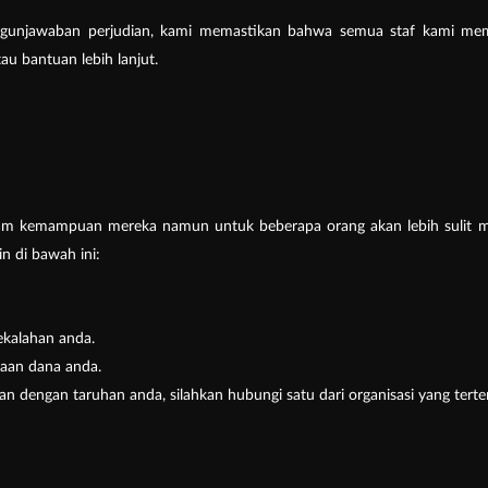
njawaban perjudian, kami memastikan bahwa semua staf kami memili
u bantuan lebih lanjut.
lam kemampuan mereka namun untuk beberapa orang akan lebih sulit me
 di bawah ini:
ekalahan anda.
aan dana anda.
an dengan taruhan anda, silahkan hubungi satu dari organisasi yang terter